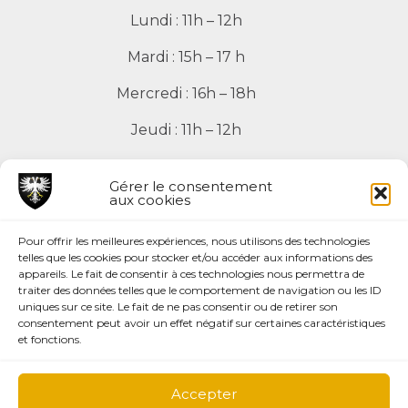
Lundi : 11h – 12h
Mardi : 15h – 17 h
Mercredi : 16h – 18h
Jeudi : 11h – 12h
Vendredi : 11h – 12h
Gérer le consentement
aux cookies
Pour offrir les meilleures expériences, nous utilisons des technologies
telles que les cookies pour stocker et/ou accéder aux informations des
appareils. Le fait de consentir à ces technologies nous permettra de
Mentions légales
traiter des données telles que le comportement de navigation ou les ID
Plan du site
uniques sur ce site. Le fait de ne pas consentir ou de retirer son
Page facebook
consentement peut avoir un effet négatif sur certaines caractéristiques
et fonctions.
Création du site:
Accepter