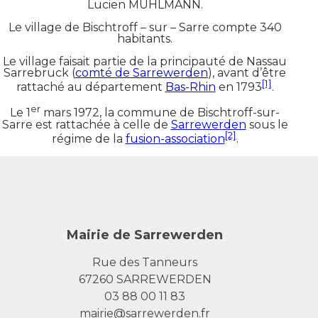
Lucien MUHLMANN.
Le village de Bischtroff – sur – Sarre compte 340
habitants.
Le village faisait partie de la principauté de Nassau
Sarrebruck (
comté de Sarrewerden
), avant d’être
[1]
rattaché au département
Bas-Rhin
en 1793
.
er
Le 1
mars 1972, la commune de Bischtroff-sur-
Sarre est rattachée à celle de
Sarrewerden
sous le
[2]
régime de la
fusion-association
.
Mairie de Sarrewerden
Rue des Tanneurs
67260 SARREWERDEN
03 88 00 11 83
mairie@sarrewerden.fr