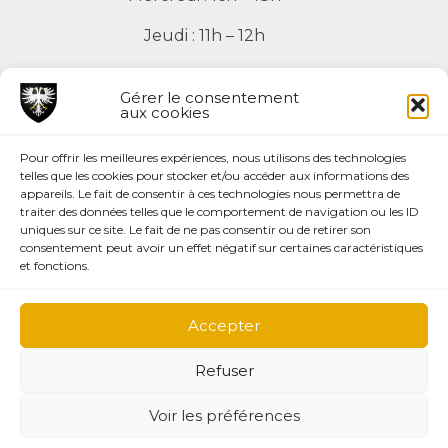
Jeudi : 11h – 12h
Vendredi : 11h – 12h
Gérer le consentement
aux cookies
Pour offrir les meilleures expériences, nous utilisons des technologies
telles que les cookies pour stocker et/ou accéder aux informations des
Mentions légales
appareils. Le fait de consentir à ces technologies nous permettra de
traiter des données telles que le comportement de navigation ou les ID
Plan du site
uniques sur ce site. Le fait de ne pas consentir ou de retirer son
Page facebook
consentement peut avoir un effet négatif sur certaines caractéristiques
et fonctions.
Création du site:
Accepter
Agence la couleur du Zèbre
Refuser
Voir les préférences