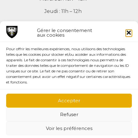
Jeudi : 11h – 12h
Vendredi : 11h – 12h
Gérer le consentement
aux cookies
Pour offrir les meilleures expériences, nous utilisons des technologies
telles que les cookies pour stocker et/ou accéder aux informations des
appareils. Le fait de consentir à ces technologies nous permettra de
Mentions légales
traiter des données telles que le comportement de navigation ou les ID
Plan du site
uniques sur ce site. Le fait de ne pas consentir ou de retirer son
Page facebook
consentement peut avoir un effet négatif sur certaines caractéristiques
et fonctions.
Création du site:
Accepter
Agence la couleur du Zèbre
Refuser
Voir les préférences